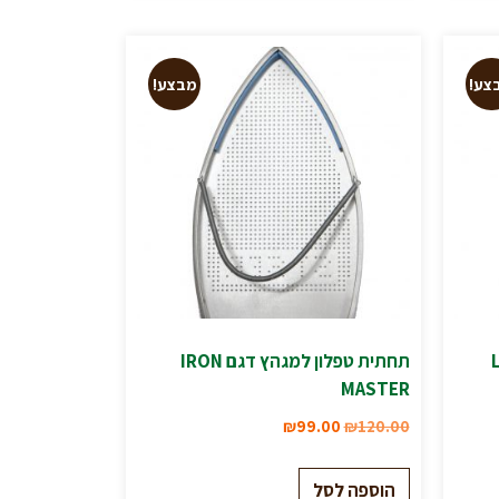
צע!
מבצע!
תחתית טפלון למגהץ דגם IRON
MASTER
₪
99.00
₪
120.00
הוספה לסל