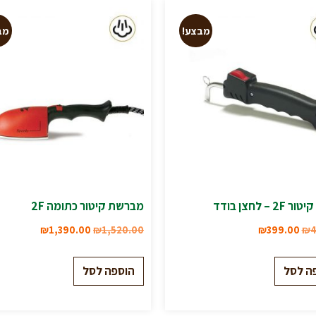
מבצע!
מב
 – לחצן בודד
מברשת קיטור כתומה 2F
₪
1,390.00
₪
1,520.00
₪
399.00
₪
4
ה לסל
הוספה לסל