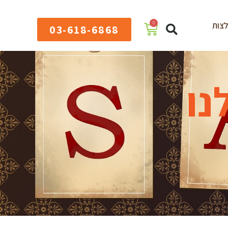
0
צות
03-618-6868
נו