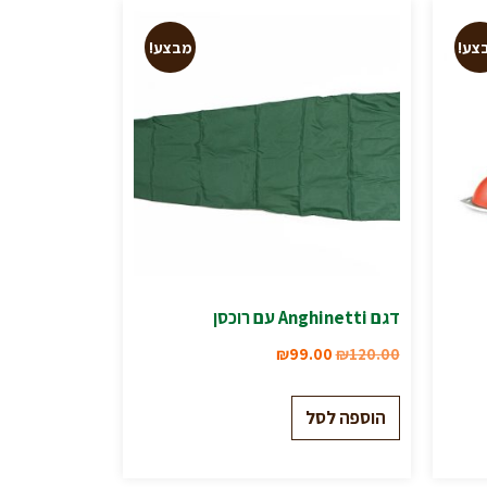
צע!
מבצע!
דגם Anghinetti עם רוכסן
₪
99.00
₪
120.00
הוספה לסל