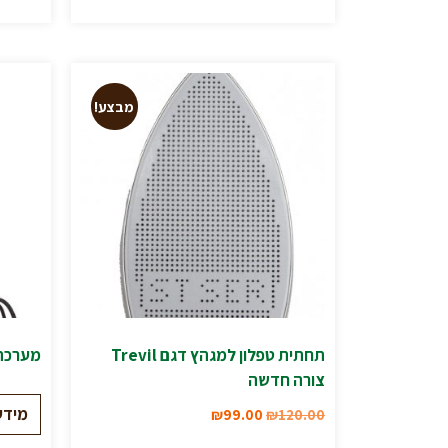
מבצע!
תחתית טפלון למגהץ דגם Trevil
מערכת גיהו
צורה חדשה
מידע
₪
99.00
₪
120.00