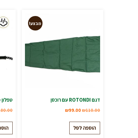
מבצע!
דגם ROTONDI עם רוכסן
טפלון 
180.00
₪
99.00
₪
110.00
הוספה לסל
הוספ