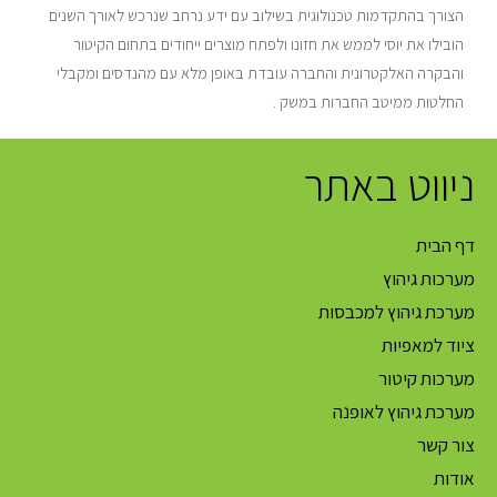
הצורך בהתקדמות טכנולוגית בשילוב עם ידע נרחב שנרכש לאורך השנים
הובילו את יוסי לממש את חזונו ולפתח מוצרים ייחודים בתחום הקיטור
והבקרה האלקטרונית והחברה עובדת באופן מלא עם מהנדסים ומקבלי
החלטות ממיטב החברות במשק .
ניווט באתר
דף הבית
מערכות גיהוץ
מערכת גיהוץ למכבסות
ציוד למאפיות
מערכות קיטור
מערכת גיהוץ לאופנה
צור קשר
אודות