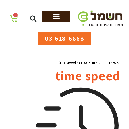
לתוכן
0
מערכות גיהוץ
שולחנות גיהוץ
מערכות קיטור
ציוד למאפיות
03-618-6868
ראשי
»
דף נחיתה - חדרי תפיחה
»
time speed
time speed