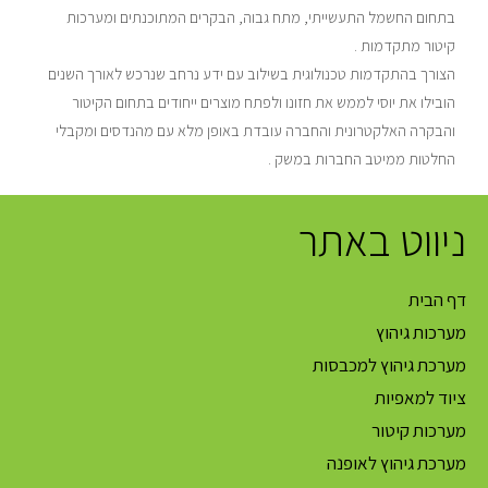
בתחום החשמל התעשייתי, מתח גבוה, הבקרים המתוכנתים ומערכות
קיטור מתקדמות .
הצורך בהתקדמות טכנולוגית בשילוב עם ידע נרחב שנרכש לאורך השנים
הובילו את יוסי לממש את חזונו ולפתח מוצרים ייחודים בתחום הקיטור
והבקרה האלקטרונית והחברה עובדת באופן מלא עם מהנדסים ומקבלי
החלטות ממיטב החברות במשק .
ניווט באתר
דף הבית
מערכות גיהוץ
מערכת גיהוץ למכבסות
ציוד למאפיות
מערכות קיטור
מערכת גיהוץ לאופנה