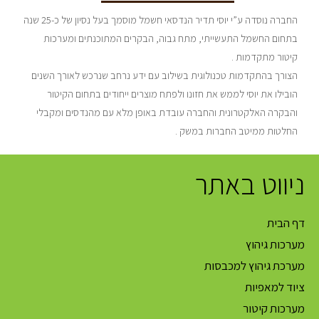
החברה נוסדה ע”י יוסי תדיר הנדסאי חשמל מוסמך בעל נסיון של כ-25 שנה
בתחום החשמל התעשייתי, מתח גבוה, הבקרים המתוכנתים ומערכות
קיטור מתקדמות .
הצורך בהתקדמות טכנולוגית בשילוב עם ידע נרחב שנרכש לאורך השנים
הובילו את יוסי לממש את חזונו ולפתח מוצרים ייחודים בתחום הקיטור
והבקרה האלקטרונית והחברה עובדת באופן מלא עם מהנדסים ומקבלי
החלטות ממיטב החברות במשק .
ניווט באתר
דף הבית
מערכות גיהוץ
מערכת גיהוץ למכבסות
ציוד למאפיות
מערכות קיטור