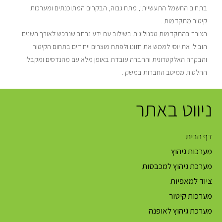
בתחום החשמל התעשייתי, מתח גבוה, הבקרים המתוכנתים ומערכות
קיטור מתקדמות .
הצורך בהתקדמות טכנולוגית בשילוב עם ידע נרחב שנרכש לאורך השנים
הובילו את יוסי לממש את חזונו ולפתח מוצרים ייחודים בתחום הקיטור
והבקרה האלקטרונית והחברה עובדת באופן מלא עם מהנדסים ומקבלי
החלטות ממיטב החברות במשק .
ניווט באתר
דף הבית
מערכות גיהוץ
מערכת גיהוץ למכבסות
ציוד למאפיות
מערכות קיטור
מערכת גיהוץ לאופנה