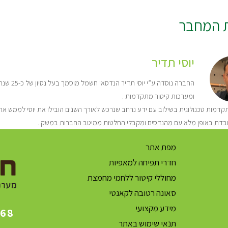
ת המחבר
יוסי תדיר
החברה נו
ומערכות קיטור מתקדמות .
דמות טכנולוגית בשילוב עם ידע נרחב שנרכש לאורך השנים הובילו את יוסי לממש את 
בדת באופן מלא עם מהנדסים ומקבלי החלטות ממיטב החברות במשק .
מפת אתר
חדרי תפיחה למאפיות
מחוללי קיטור ללחמי מחמצת
סאונה רטובה לקאנטי
מידע מקצועי
868
תנאי שימוש באתר