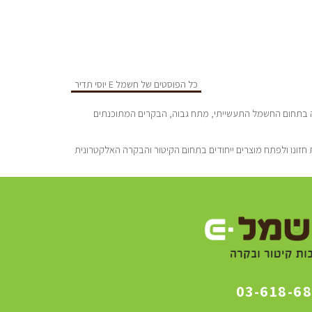
כל הפוסטים של חשמל E יוסי תדיר
סדה ע”י יוסי תדיר הנדסאי חשמל מוסמך בעל נסיון של כ-25 שנה בתחום החשמל התעשייתי, מתח גבוה, הבקרים המתוכנתים
חזונו ולפתח מוצרים ייחודים בתחום הקיטור והבקרה האלקטרונית
03-618-6