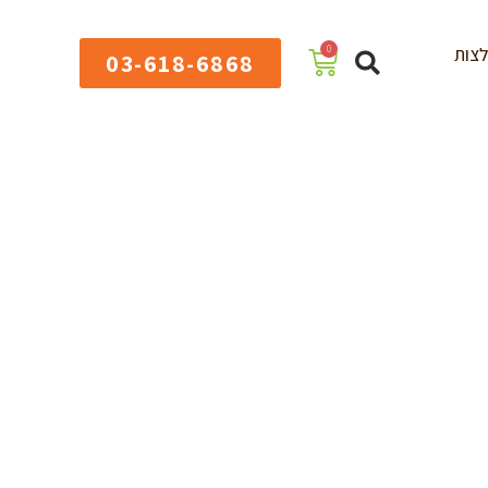
0
צות
03-618-6868