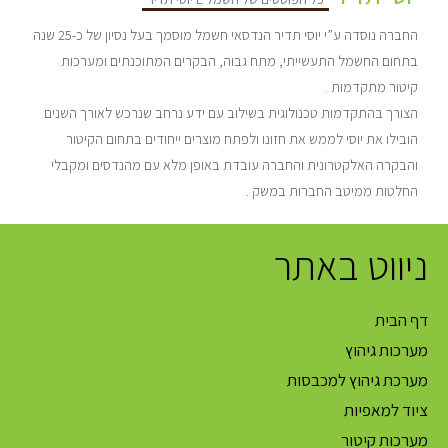
החברה נוסדה ע”י יוסי תדיר הנדסאי חשמל מוסמך בעל נסיון של כ-25 שנה
בתחום החשמל התעשייתי, מתח גבוה, הבקרים המתוכנתים ומערכות
קיטור מתקדמות .
הצורך בהתקדמות טכנולוגית בשילוב עם ידע נרחב שנרכש לאורך השנים
הובילו את יוסי לממש את חזונו ולפתח מוצרים ייחודים בתחום הקיטור
והבקרה האלקטרונית והחברה עובדת באופן מלא עם מהנדסים ומקבלי
החלטות ממיטב החברות במשק .
ניווט באתר
דף הבית
מערכות גיהוץ
מערכת גיהוץ למכבסות
ציוד למאפיות
מערכות קיטור