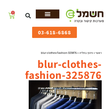
לתוכן
0
מערכות גיהוץ
שולחנות גיהוץ
מערכות קיטור
ציוד למאפיות
03-618-6868
ראשי
»
גיהוץ בתליה
»
blur-clothes-fashion-325876
blur-clothes-
fashion-325876