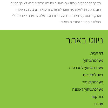
הצורך בהתקדמות טכנולוגית בשילוב עם ידע נרחב שנרכש לאורך השנים
הובילו את יוסי לממש את חזונו ולפתח מוצרים ייחודים בתחום הקיטור
והבקרה האלקטרונית והחברה עובדת באופן מלא עם מהנדסים ומקבלי
החלטות ממיטב החברות במשק .
ניווט באתר
דף הבית
מערכות גיהוץ
מערכת גיהוץ למכבסות
ציוד למאפיות
מערכות קיטור
מערכת גיהוץ לאופנה
צור קשר
אודות